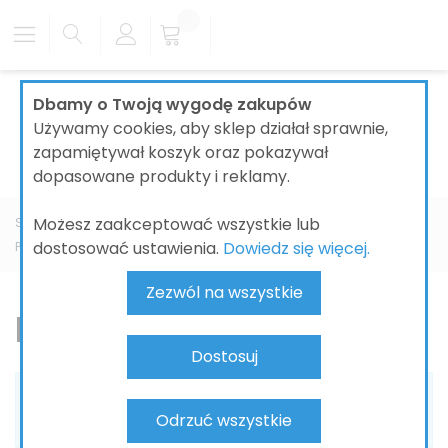
Dbamy o Twoją wygodę zakupów
Używamy cookies, aby sklep działał sprawnie,
zapamiętywał koszyk oraz pokazywał
dopasowane produkty i reklamy.
Możesz zaakceptować wszystkie lub
Strona główna
ŁAZIENKI
SYSTEMY INSTALACYJNE I ODPŁYWY
dostosować ustawienia.
Dowiedz się więcej.
PRZYCISKI DO SPŁUCZEK WC
TECE
Planus
Zezwól na wszystkie
Planus
Dostosuj
Nie możemy odnaleźć pasujących produktów do
Odrzuć wszystkie
zaznaczenia.