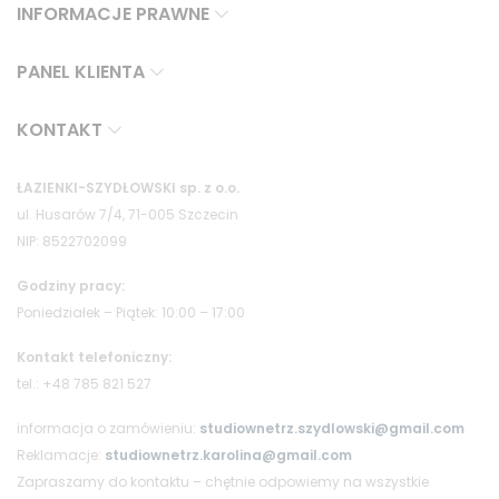
INFORMACJE PRAWNE
PANEL KLIENTA
KONTAKT
ŁAZIENKI-SZYDŁOWSKI sp. z o.o.
ul. Husarów 7/4, 71-005 Szczecin
NIP: 8522702099
Godziny pracy:
Poniedziałek – Piątek: 10:00 – 17:00
Kontakt telefoniczny:
tel.: +48 785 821 527
informacja o zamówieniu:
studiownetrz.szydlowski@gmail.com
Reklamacje:
studiownetrz.karolina@gmail.com
Zapraszamy do kontaktu – chętnie odpowiemy na wszystkie