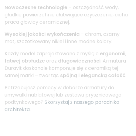
Nowoczesne technologie
– oszczędność wody,
gładkie powierzchnie ułatwiające czyszczenie, cicha
praca głowicy ceramicznej.
Wysokiej jakości wykończenia
– chrom, czarny
mat, szczotkowany nikiel i inne modne kolory.
Każdy model zaprojektowano z myślą o
ergonomii
,
łatwej obsłudze
oraz
długowieczności
. Armatura
Duravit doskonale komponuje się z ceramiką tej
samej marki – tworząc
spójną i elegancką całość
.
Potrzebujesz pomocy w doborze armatury do
umywalki nablatowej lub zestawu prysznicowego
podtynkowego?
Skorzystaj z naszego poradnika
architekta.