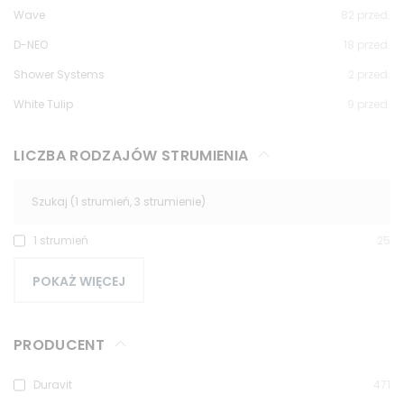
Wave
82
przed.
D-NEO
18
przed.
Shower Systems
2
przed.
White Tulip
9
przed.
LICZBA RODZAJÓW STRUMIENIA
1 strumień
25
POKAŻ WIĘCEJ
PRODUCENT
Duravit
471