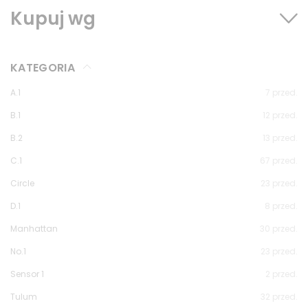
Kupuj wg
KATEGORIA
A.1
7
przed.
B.1
12
przed.
B.2
13
przed.
C.1
67
przed.
Circle
23
przed.
D.1
8
przed.
Manhattan
30
przed.
No.1
23
przed.
Sensor 1
2
przed.
Tulum
32
przed.