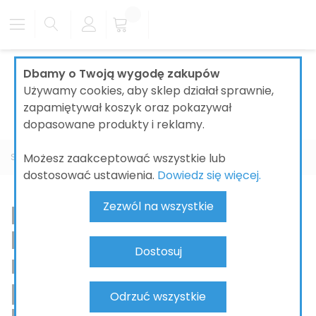
Dbamy o Twoją wygodę zakupów
Używamy cookies, aby sklep działał sprawnie,
zapamiętywał koszyk oraz pokazywał
dopasowane produkty i reklamy.
Możesz zaakceptować wszystkie lub
Strona główna
ŁAZIENKI
BATERIE ŁAZIENKOWE
DURAVIT
dostosować ustawienia.
Dowiedz się więcej.
Baterie łazienkowe
Zezwól na wszystkie
Duravit –
Dostosuj
nowoczesność,
precyzja i
Odrzuć wszystkie
ponadczasowe