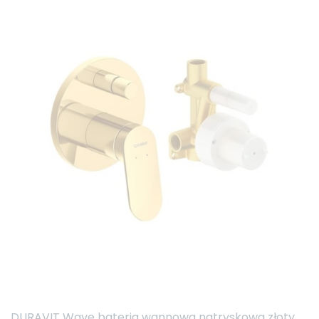
DURAVIT Wave bateria wannowa natryskowa złoty