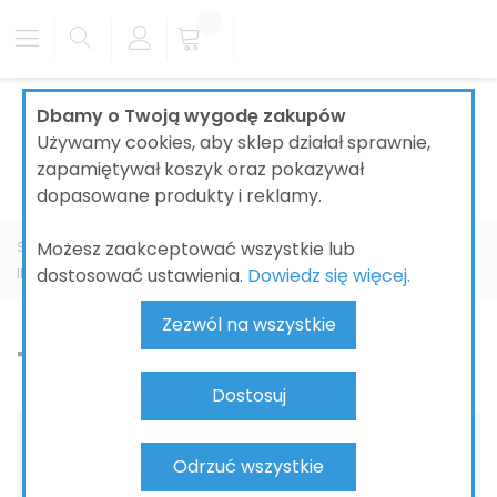
Dbamy o Twoją wygodę zakupów
Używamy cookies, aby sklep działał sprawnie,
zapamiętywał koszyk oraz pokazywał
dopasowane produkty i reklamy.
Możesz zaakceptować wszystkie lub
Strona główna
ŁAZIENKI
MEBLE ŁAZIENKOWE
KEUCO
dostosować ustawienia.
Dowiedz się więcej.
IDEAL STANDARD
Tempo
Zezwól na wszystkie
Tempo
Dostosuj
Nie możemy odnaleźć pasujących produktów do
Odrzuć wszystkie
zaznaczenia.