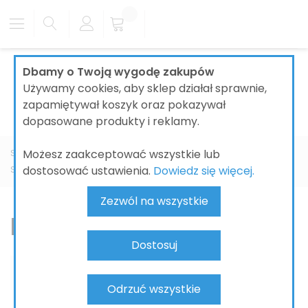
Dbamy o Twoją wygodę zakupów
Używamy cookies, aby sklep działał sprawnie,
zapamiętywał koszyk oraz pokazywał
dopasowane produkty i reklamy.
Możesz zaakceptować wszystkie lub
Strona główna
ŁAZIENKI
SYSTEMY INSTALACYJNE I ODPŁYWY
dostosować ustawienia.
Dowiedz się więcej.
SYFONY
KEUCO
Zezwól na wszystkie
KEUCO
Dostosuj
Odrzuć wszystkie