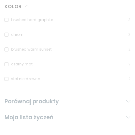
KOLOR
brushed hard graphite
3
chrom
3
brushed warm sunset
2
czarny mat
2
stal nierdzewna
2
Porównaj produkty
Moja lista życzeń