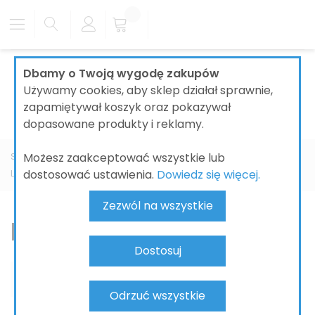
Dbamy o Twoją wygodę zakupów
Używamy cookies, aby sklep działał sprawnie,
zapamiętywał koszyk oraz pokazywał
dopasowane produkty i reklamy.
Możesz zaakceptować wszystkie lub
Strona główna
ŁAZIENKI
BATERIE ŁAZIENKOWE
GROHE
dostosować ustawienia.
Dowiedz się więcej.
Lineare
Bateria prysznicowa
Zezwól na wszystkie
Bateria prysznicowa
Dostosuj
Odrzuć wszystkie