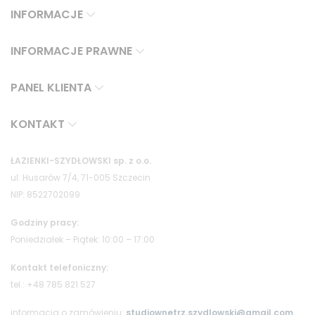
INFORMACJE
INFORMACJE PRAWNE
PANEL KLIENTA
KONTAKT
ŁAZIENKI-SZYDŁOWSKI sp. z o.o.
ul. Husarów 7/4, 71-005 Szczecin
NIP: 8522702099
Godziny pracy:
Poniedziałek – Piątek: 10:00 – 17:00
Kontakt telefoniczny:
tel.: +48 785 821 527
informacja o zamówieniu:
studiownetrz.szydlowski@gmail.com