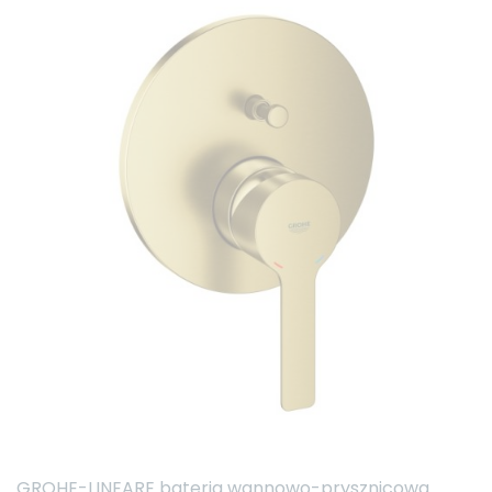
GROHE-LINEARE bateria wannowo-prysznicowa