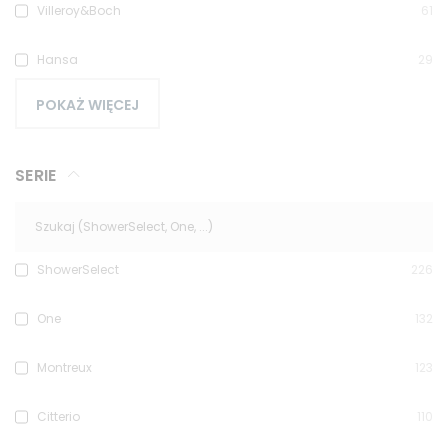
Villeroy&Boch
61
Hansa
29
POKAŻ WIĘCEJ
SERIE
ShowerSelect
226
One
132
Montreux
123
Citterio
110