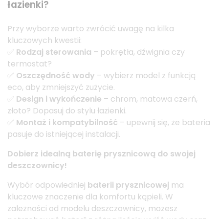
łazienki?
Przy wyborze warto zwrócić uwagę na kilka
kluczowych kwestii:
✅
Rodzaj sterowania
– pokrętła, dźwignia czy
termostat?
✅
Oszczędność wody
– wybierz model z funkcją
eco, aby zmniejszyć zużycie.
✅
Design i wykończenie
– chrom, matowa czerń,
złoto? Dopasuj do stylu łazienki.
✅
Montaż i kompatybilność
– upewnij się, że bateria
pasuje do istniejącej instalacji.
Dobierz idealną baterię prysznicową do swojej
deszczownicy!
Wybór odpowiedniej
baterii prysznicowej
ma
kluczowe znaczenie dla komfortu kąpieli. W
zależności od modelu deszczownicy, możesz