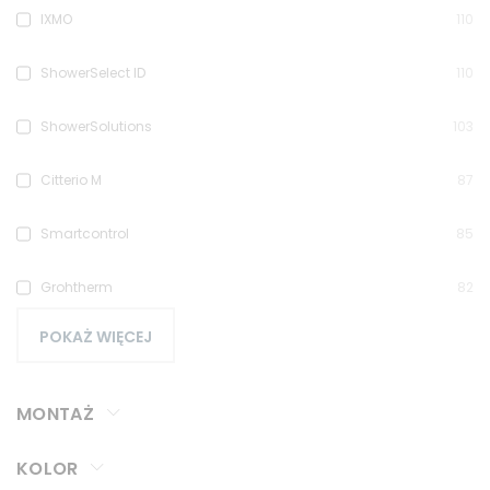
IXMO
110
ShowerSelect ID
110
ShowerSolutions
103
Citterio M
87
Smartcontrol
85
Grohtherm
82
POKAŻ WIĘCEJ
MONTAŻ
KOLOR