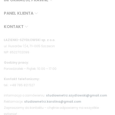
PANEL KLIENTA
KONTAKT
ŁAZIENKI-SZYDŁOWSKI sp. z o.o.
ul. Husarów 7/4, 71-005 Szczecin
NIP: 8522702099
Godziny pracy:
Poniedziałek – Piątek: 10:00 – 17:00
Kontakt telefoniczny:
tel.: +48 785 821 527
informacja o zamówieniu:
studiownetrz.szydlowski@gmail.com
Reklamacje:
studiownetrz.karolina@gmail.com
Zapraszamy do kontaktu – chętnie odpowiemy na wszystkie
pytania!