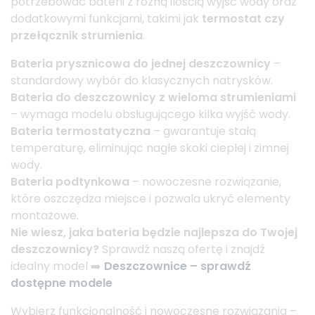
potrzebować baterii z różną ilością wyjść wody oraz
dodatkowymi funkcjami, takimi jak
termostat czy
przełącznik strumienia
.
Bateria prysznicowa do jednej deszczownicy
–
standardowy wybór do klasycznych natrysków.
Bateria do deszczownicy z wieloma strumieniami
– wymaga modelu obsługującego kilka wyjść wody.
Bateria termostatyczna
– gwarantuje stałą
temperaturę, eliminując nagłe skoki ciepłej i zimnej
wody.
Bateria podtynkowa
– nowoczesne rozwiązanie,
które oszczędza miejsce i pozwala ukryć elementy
montażowe.
Nie wiesz, jaka bateria będzie najlepsza do Twojej
deszczownicy?
Sprawdź naszą ofertę i znajdź
idealny model ➡️
Deszczownice – sprawdź
dostępne modele
Wybierz funkcjonalność i nowoczesne rozwiązania –