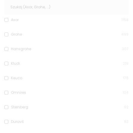
Axor
1158
Grohe
499
Hansgrohe
307
Kludi
219
Keuco
178
Omnires
104
Steinberg
92
Duravit
83