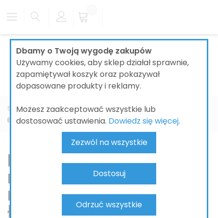
Dbamy o Twoją wygodę zakupów
Używamy cookies, aby sklep działał sprawnie,
zapamiętywał koszyk oraz pokazywał
dopasowane produkty i reklamy.
Możesz zaakceptować wszystkie lub
Strona główna
ŁAZIENKI
BATERIE ŁAZIENKOWE
dostosować ustawienia.
Dowiedz się więcej.
Baterie prysznicowe
Zezwól na wszystkie
Baterie prysznicowe –
nowoczesne
Dostosuj
rozwiązania do Twojej
Odrzuć wszystkie
łazienki