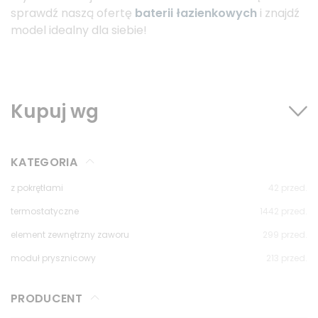
sprawdź naszą ofertę
baterii łazienkowych
i znajdź
model idealny dla siebie!
Kupuj wg
KATEGORIA
z pokrętłami
42
przed.
termostatyczne
1442
przed.
element zewnętrzny zaworu
299
przed.
moduł prysznicowy
213
przed.
PRODUCENT