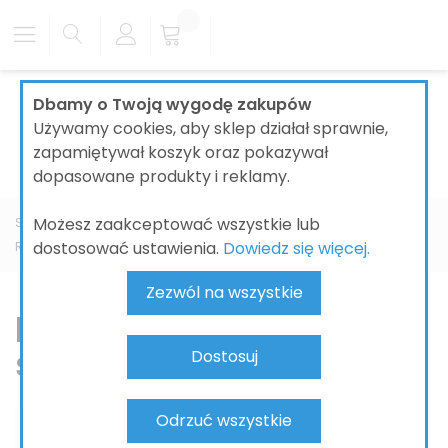
Dbamy o Twoją wygodę zakupów
Używamy cookies, aby sklep działał sprawnie,
zapamiętywał koszyk oraz pokazywał
dopasowane produkty i reklamy.
Możesz zaakceptować wszystkie lub
Strona główna
ŁAZIENKI
BATERIE ŁAZIENKOWE
KLUDI
dostosować ustawienia.
Dowiedz się więcej.
Renon
Bateria umywalkowa ścienna
Zezwól na wszystkie
Bateria umywalkowa
ścienna
Dostosuj
Odrzuć wszystkie