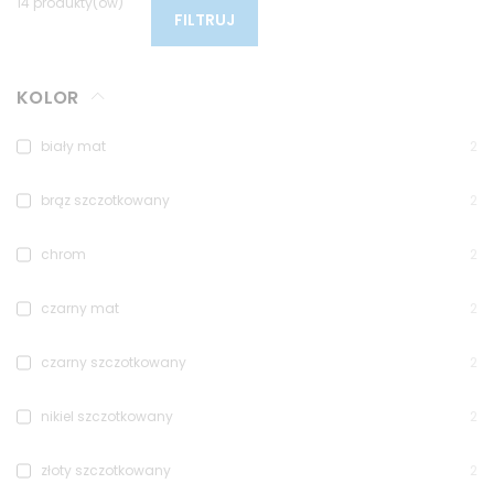
14 produkty(ów)
FILTRUJ
KOLOR
biały mat
2
brąz szczotkowany
2
chrom
2
czarny mat
2
czarny szczotkowany
2
nikiel szczotkowany
2
złoty szczotkowany
2