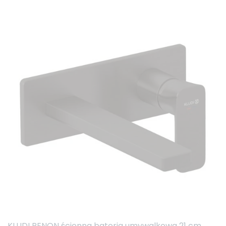
KLUDI RENON ścienna bateria umywalkowa 21 cm