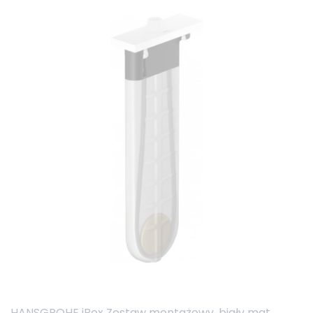
HANSGROHE iBox Zestaw montażowy, biały mat