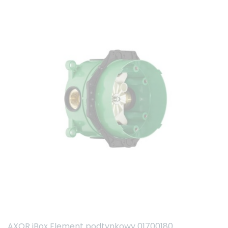
AXOR iBox Element podtynkowy 01700180