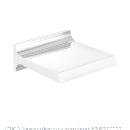
KEUCO Showers deszczownica chrom 59982010000