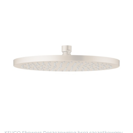
KEUCO Showers Deszczownica brąz szczotkowany