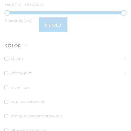
668,00 zł
-
2 069,99 zł
8 produkty(ów)
FILTRUJ
KOLOR
chrom
2
czarny mat
2
aluminium
1
brąz szczotkowany
1
czarny chrom szczotkowany
1
nikiel szczotkowany
1