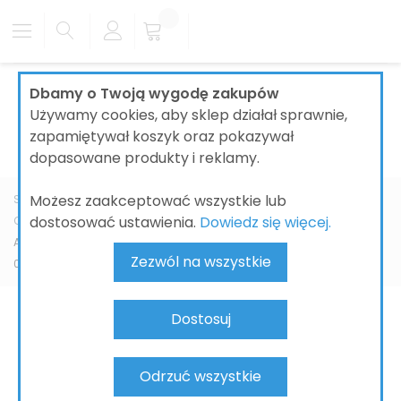
Dbamy o Twoją wygodę zakupów
Używamy cookies, aby sklep działał sprawnie,
zapamiętywał koszyk oraz pokazywał
dopasowane produkty i reklamy.
Możesz zaakceptować wszystkie lub
Strona główna
ŁAZIENKI
SYSTEMY INSTALACYJNE I ODPŁYWY
dostosować ustawienia.
Dowiedz się więcej.
OSPRZĘT INSTALACYJNY
do baterii łazienkowych
AXOR iBox universal Zestaw podstawowy z zaworami odcinającymi
Zezwól na wszystkie
01750180
Dostosuj
Odrzuć wszystkie