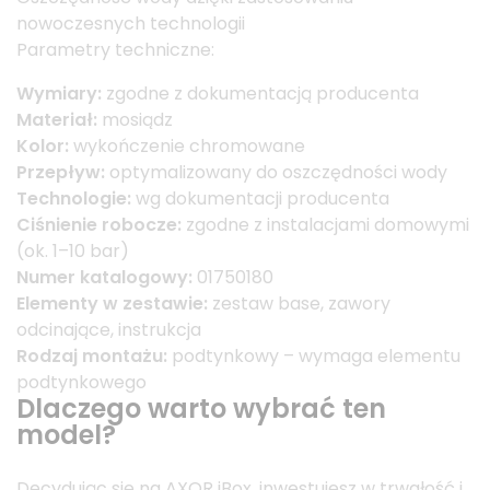
nowoczesnych technologii
Parametry techniczne:
Wymiary:
zgodne z dokumentacją producenta
Materiał:
mosiądz
Kolor:
wykończenie chromowane
Przepływ:
optymalizowany do oszczędności wody
Technologie:
wg dokumentacji producenta
Ciśnienie robocze:
zgodne z instalacjami domowymi
(ok. 1–10 bar)
Numer katalogowy:
01750180
Elementy w zestawie:
zestaw base, zawory
odcinające, instrukcja
Rodzaj montażu:
podtynkowy – wymaga elementu
podtynkowego
Dlaczego warto wybrać ten
model?
Decydując się na AXOR iBox, inwestujesz w trwałość i